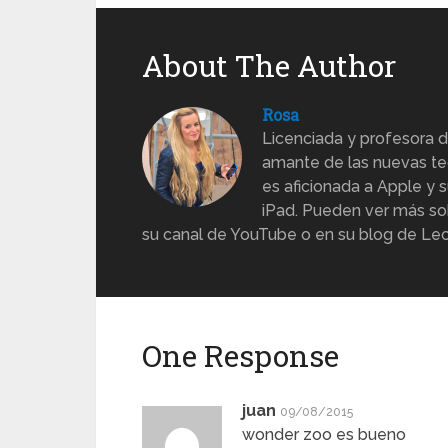
About The Author
Rosa
Licenciada y profesora d
amante de las nuevas te
es aficionada a Apple y s
iPad. Pueden ver más sob
su canal de YouTube o en su blog de Lec
One Response
juan
09/08/2015
wonder zoo es bueno