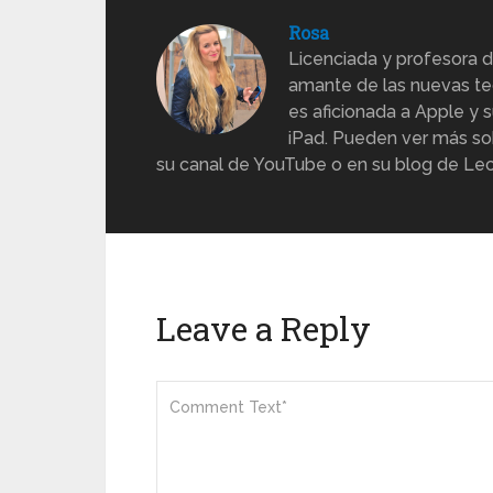
Rosa
Licenciada y profesora d
amante de las nuevas te
es aficionada a Apple y s
iPad. Pueden ver más sob
su canal de YouTube o en su blog de Lec
Leave a Reply