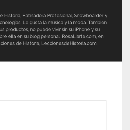
e Historia, Patinadora Profesional, Snowboarder, y
cnologías. Le gusta la música y la moda. También
us productos, no puede vivir sin su iPhone y su
re ella en su blog personal, RosaLiarte.com, en
ciones de Historia, LeccionesdeHistoria.com.