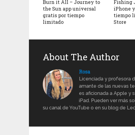
Burn it All – Journey to
Fishing J
the Sun app universal
iPhone y
gratis por tiempo
tiempo l
limitado
Store
About The Author
Rosa
Licenciada y profesora d
amante de las nuevas te
es aficionada a Apple y s
iPad. Pueden ver más sob
su canal de YouTube o en su blog de Lec