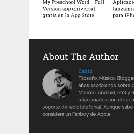
My Preschool Word – Full
Aplicaci
Version app universal
lanzamie
gratis en la App Store
para iPh
About The Author
Cento
Filósofo, Músico, Blogge
años escribiendo sobre d
Maemo, Android, etc) y 
relacionados con el sect
soporte de radiotelefonía). Aunque sabe
considera un Fanboy de Apple.