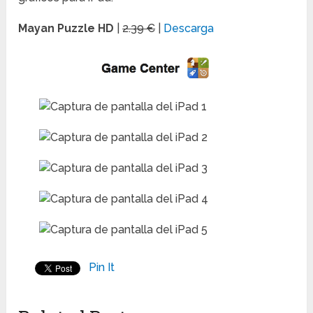
Mayan Puzzle HD
|
2.39 €
|
Descarga
Pin It