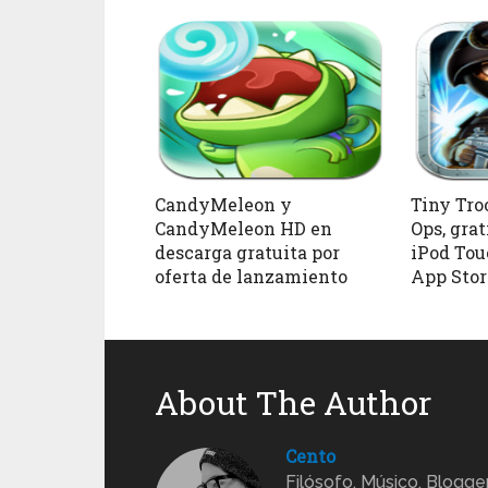
CandyMeleon y
Tiny Troo
CandyMeleon HD en
Ops, grat
descarga gratuita por
iPod Tou
oferta de lanzamiento
App Stor
About The Author
Cento
Filósofo, Músico, Blogge