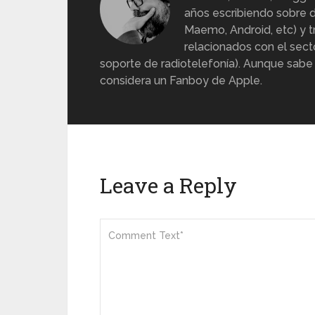
años escribiendo sobre d
Maemo, Android, etc) y 
relacionados con el sect
soporte de radiotelefonía). Aunque sabe
considera un Fanboy de Apple.
Leave a Reply