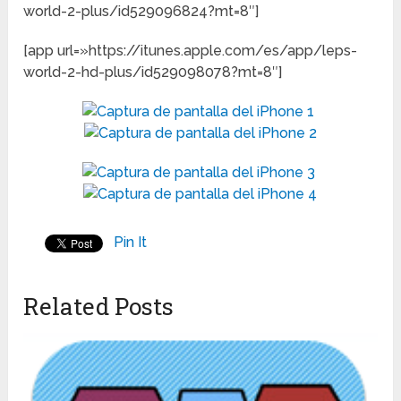
world-2-plus/id529096824?mt=8″]
[app url=»https://itunes.apple.com/es/app/leps-
world-2-hd-plus/id529098078?mt=8″]
Pin It
Related Posts