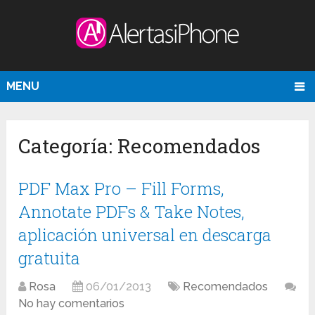
MENU
Categoría:
Recomendados
PDF Max Pro – Fill Forms,
Annotate PDFs & Take Notes,
aplicación universal en descarga
gratuita
Rosa
06/01/2013
Recomendados
No hay comentarios