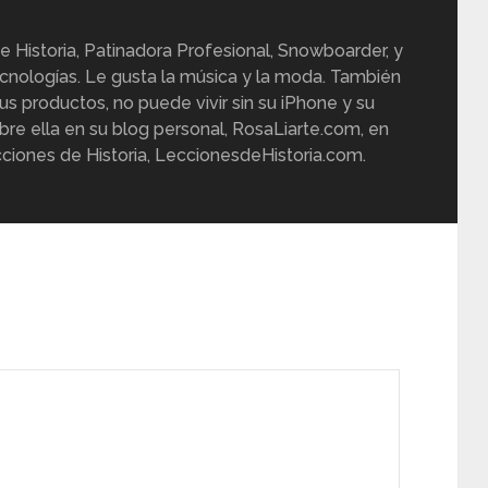
e Historia, Patinadora Profesional, Snowboarder, y
cnologías. Le gusta la música y la moda. También
us productos, no puede vivir sin su iPhone y su
re ella en su blog personal, RosaLiarte.com, en
ciones de Historia, LeccionesdeHistoria.com.