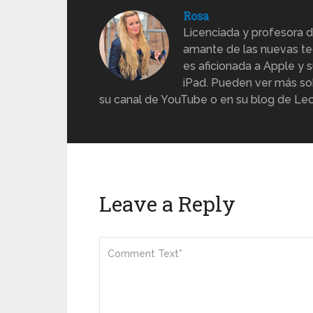
Rosa
Licenciada y profesora d
amante de las nuevas te
es aficionada a Apple y s
iPad. Pueden ver más sob
su canal de YouTube o en su blog de Lec
Leave a Reply