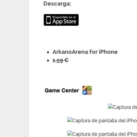
Descarga:
ArkanoArena for iPhone
1.59 €