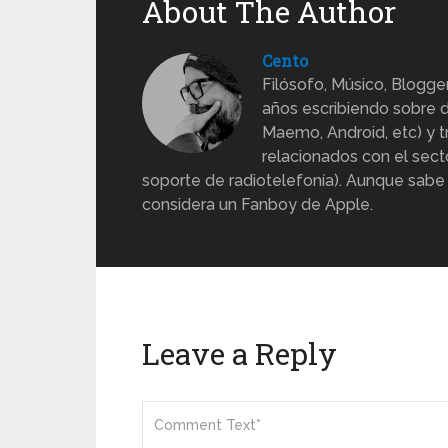
About The Author
Cento
Filósofo, Músico, Blogge
años escribiendo sobre d
Maemo, Android, etc) y 
relacionados con el sect
soporte de radiotelefonía). Aunque sabe
considera un Fanboy de Apple.
Leave a Reply