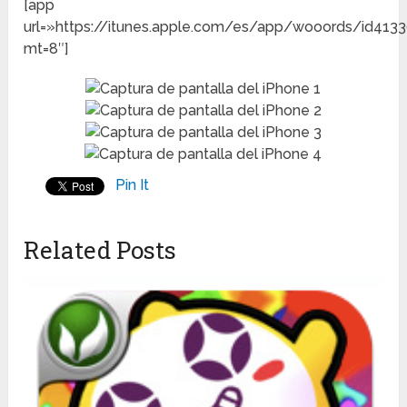
[app
url=»https://itunes.apple.com/es/app/wooords/id413
mt=8″]
Pin It
Related Posts