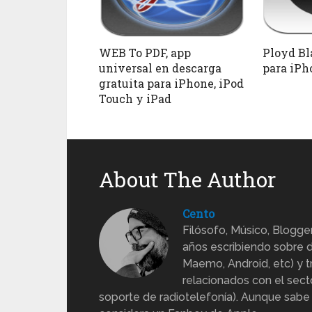
WEB To PDF, app
Ployd Bl
universal en descarga
para iPh
gratuita para iPhone, iPod
Touch y iPad
About The Author
Cento
Filósofo, Músico, Blogge
años escribiendo sobre d
Maemo, Android, etc) y 
relacionados con el sect
soporte de radiotelefonía). Aunque sabe