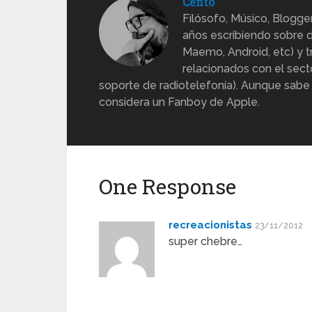
Cento
Filósofo, Músico, Blogge
años escribiendo sobre d
Maemo, Android, etc) y 
relacionados con el sect
soporte de radiotelefonía). Aunque sabe
considera un Fanboy de Apple.
One Response
recreacionistas
23/11/2012
super chebre…