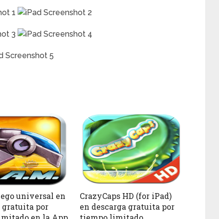
uego universal en
CrazyCaps HD (for iPad)
 gratuita por
en descarga gratuita por
imitado en la App
tiempo limitado