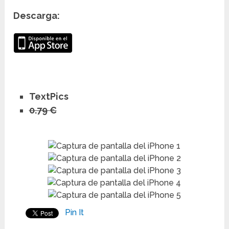
Descarga:
TextPics
0.79 €
Pin It