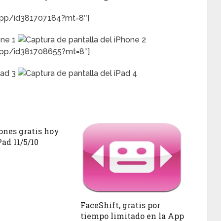
/app/id381707184?mt=8″]
/app/id381708655?mt=8″]
ones gratis hoy
Pad 11/5/10
FaceShift, gratis por
tiempo limitado en la App