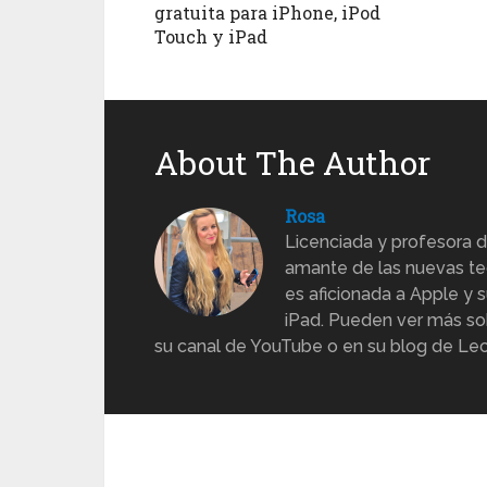
gratuita para iPhone, iPod
Touch y iPad
About The Author
Rosa
Licenciada y profesora d
amante de las nuevas te
es aficionada a Apple y s
iPad. Pueden ver más sob
su canal de YouTube o en su blog de Lec