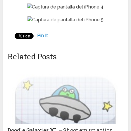
Pin It
Related Posts
Doodle Galaxies XL – Shoot em up action,