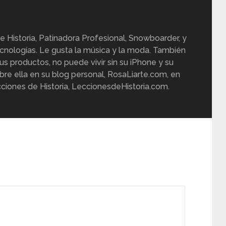
e Historia, Patinadora Profesional, Snowboarder, y
cnologías. Le gusta la música y la moda. También
us productos, no puede vivir sin su iPhone y su
re ella en su blog personal, RosaLiarte.com, en
ciones de Historia, LeccionesdeHistoria.com.