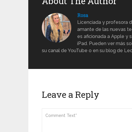
About The Author
Rosa
Licenciada y profesora d
amante de las nuevas te
es aficionada a Apple y s
iPad. Pueden ver más sob
su canal de YouTube o en su blog de Lec
Leave a Reply