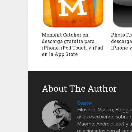
Moment Catcher en
Photo Fr
descarga gratuita para
descarga
iPhone, iPod Touch y iPad
iPhone y
en la App Store
About The Author
Cento
Filósofo, Músico, Blogge
años escribiendo sobre d
Maemo, Android, etc) y 
relacionados con el sect