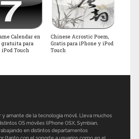
ame Calendar en
Chinese Acrostic Poem,
 gratuita para
Gratis para iPhone y iPod
 iPod Touch
Touch
r y amante de la tecnología móvil. Lleva muchos
istintos OS móviles (iPhone OSX, Symbian,
trabajando en distintos departamentos
or (tanto con el soporte a usuarios como en el