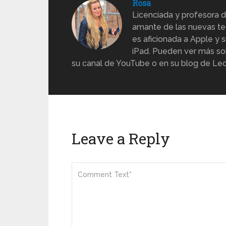
Rosa
Licenciada y profesora d
amante de las nuevas te
es aficionada a Apple y s
iPad. Pueden ver más sob
su canal de YouTube o en su blog de Lec
Leave a Reply