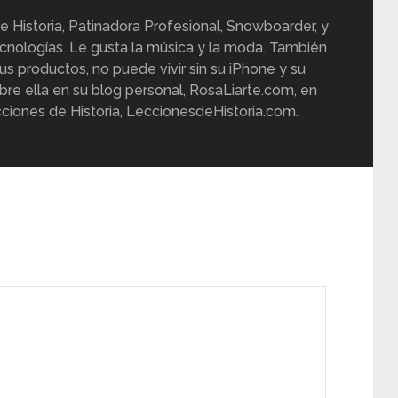
e Historia, Patinadora Profesional, Snowboarder, y
cnologías. Le gusta la música y la moda. También
us productos, no puede vivir sin su iPhone y su
re ella en su blog personal, RosaLiarte.com, en
ciones de Historia, LeccionesdeHistoria.com.