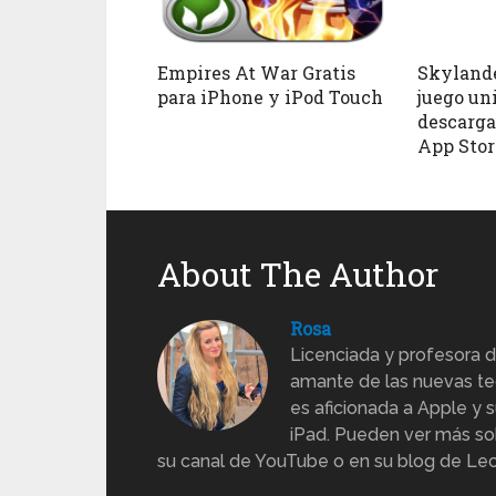
Empires At War Gratis
Skylande
para iPhone y iPod Touch
juego un
descarga
App Stor
About The Author
Rosa
Licenciada y profesora d
amante de las nuevas te
es aficionada a Apple y s
iPad. Pueden ver más sob
su canal de YouTube o en su blog de Lec