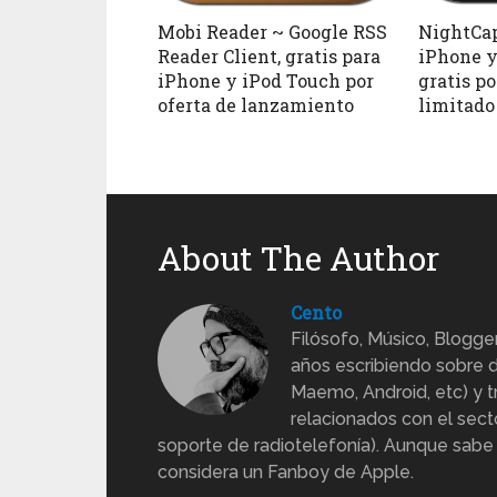
Mobi Reader ~ Google RSS
NightCap
Reader Client, gratis para
iPhone y
iPhone y iPod Touch por
gratis p
oferta de lanzamiento
limitado
About The Author
Cento
Filósofo, Músico, Blogge
años escribiendo sobre d
Maemo, Android, etc) y 
relacionados con el sect
soporte de radiotelefonía). Aunque sabe
considera un Fanboy de Apple.