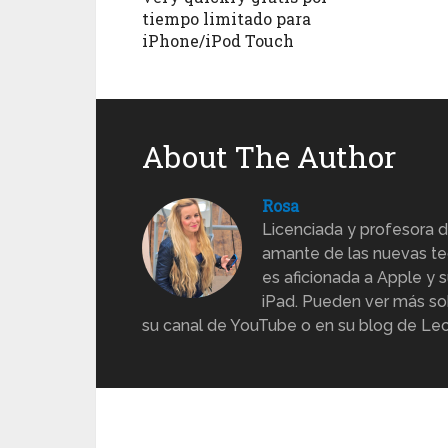
tiempo limitado para
iPhone/iPod Touch
About The Author
Rosa
Licenciada y profesora d
amante de las nuevas te
es aficionada a Apple y s
iPad. Pueden ver más sob
su canal de YouTube o en su blog de Lec