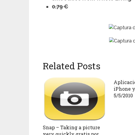
0.79 €
Related Posts
Aplicaci
iPhone y
5/5/2010
Snap – Taking a picture
very quickly gratis por