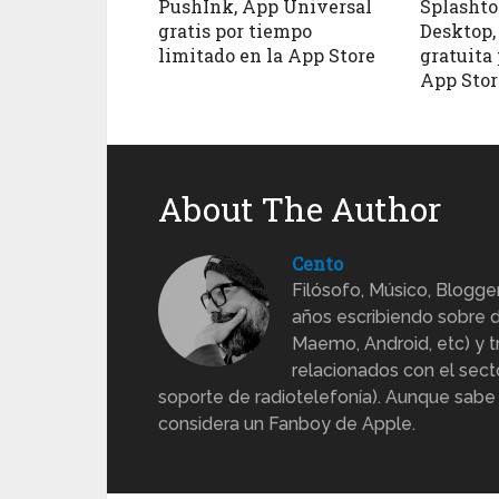
PushInk, App Universal
Splashto
gratis por tiempo
Desktop,
limitado en la App Store
gratuita 
App Stor
About The Author
Cento
Filósofo, Músico, Blogge
años escribiendo sobre d
Maemo, Android, etc) y 
relacionados con el sect
soporte de radiotelefonía). Aunque sabe
considera un Fanboy de Apple.