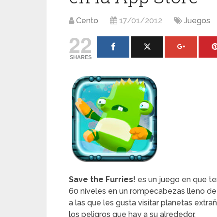
Cento
17/01/2012
Juegos
22
SHARES
Save the Furries!
es un juego en que ten
60 niveles en un rompecabezas lleno de a
a las que les gusta visitar planetas extr
los peligros que hay a su alrededor.