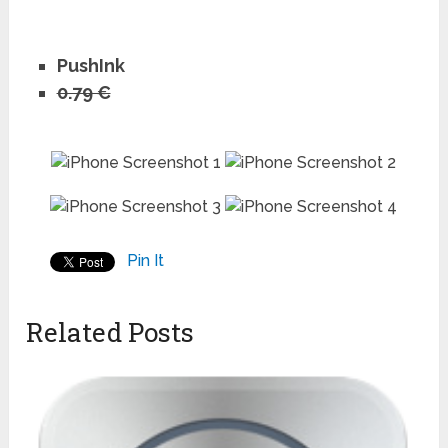
PushInk
0.79 €
Pin It
Related Posts