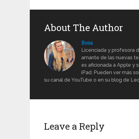
About The Author
Rosa
Licenciada y profesora d
amante de las nuevas te
es aficionada a Apple y s
iPad. Pueden ver más sob
su canal de YouTube o en su blog de Lec
Leave a Reply