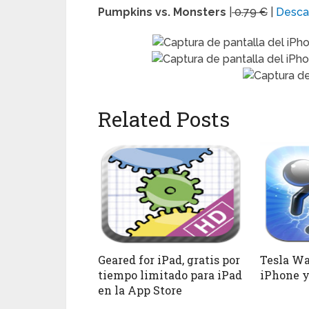
Pumpkins vs. Monsters
|
0.79 €
|
Desca
Related Posts
Geared for iPad, gratis por
Tesla War
tiempo limitado para iPad
iPhone y
en la App Store