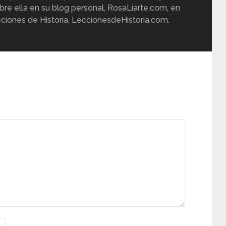
re ella en su blog personal, RosaLiarte.com, en
ciones de Historia, LeccionesdeHistoria.com.