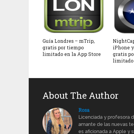
Guía Londres – mTrip,
NightCap
gratis por tiempo
iPhone y
limitado en la App Store
gratis p
limitado
About The Author
Rosa
Licenciada y profesora d
amante de las nuevas te
es aficionada a Apple y s