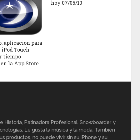
hoy 07/05/10
, aplicacion para
 iPod Touch
or tiempo
 en la App Store
e Historia, Patinadora Profesional, Snowboarder, y
cnologías. Le gusta la música y la moda. También
us productos, no puede vivir sin su iPhone y su