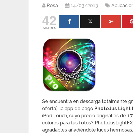
Rosa
14/03/2013
Aplicacio
42
SHARES
Se encuentra en descarga totalmente gra
oferta), la app de pago
PhotoJus Light F
iPod Touch, cuyo precio original es de 1,
colores para tus fotos? PhotoJusLightFX
agradables añadiéndole luces hermosas.