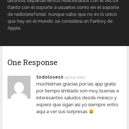
distintos departamentos relacionados con el sector
(tanto con el soporte a usuarios como en el soporte
de radiotelefonía). Aunque sabe que no es lo único
que hay en el mundo, se considera un Fanboy de
Apple.
One Response
todolose10
25/04/2011
muchisimas gracias por las app gratis
por tiempo limitado son muy buenas e
interesantes saludos desde méxico y
espero que sigan asi yo siempre entro
aqui a ver sus sorpresas