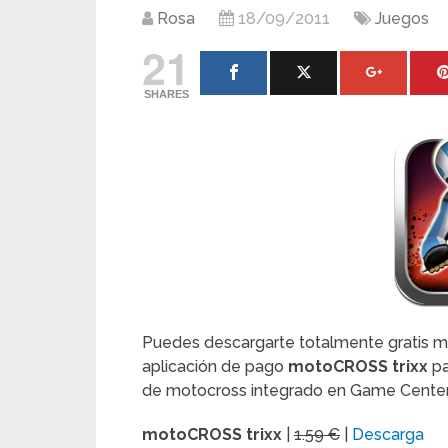
Rosa
18/09/2011
Juegos
21
SHARES
Puedes descargarte totalmente gratis mie
aplicación de pago
motoCROSS trixx
pa
de motocross integrado en Game Center 
motoCROSS trixx
|
1.59 €
|
Descarga