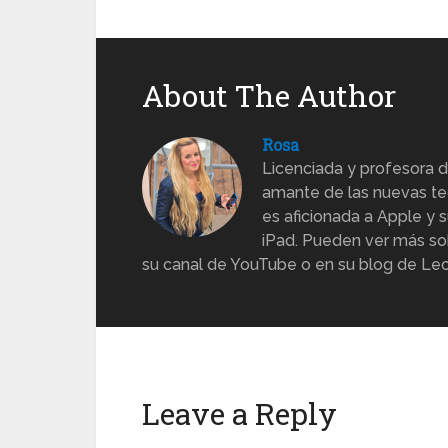
About The Author
Rosa
Licenciada y profesora d
amante de las nuevas te
es aficionada a Apple y s
iPad. Pueden ver más sob
su canal de YouTube o en su blog de Lec
Leave a Reply