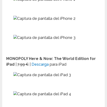
MONOPOLY Here & Now: The World Edition for
iPad
|
7.99 €
|
Descarga
para iPad