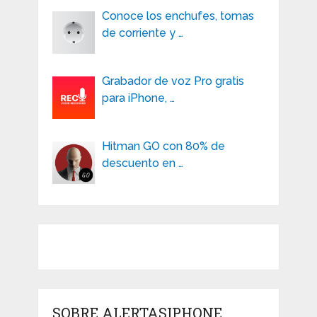
Conoce los enchufes, tomas
de corriente y …
Grabador de voz Pro gratis
para iPhone, …
Hitman GO con 80% de
descuento en …
SOBRE ALERTASIPHONE