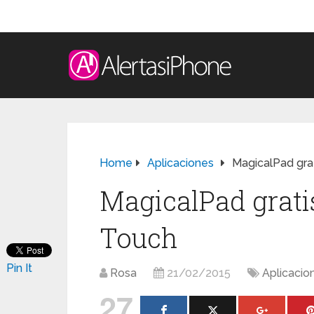
Home
Aplicaciones
MagicalPad grat
MagicalPad grati
Touch
Pin It
Rosa
21/02/2015
Aplicacio
27