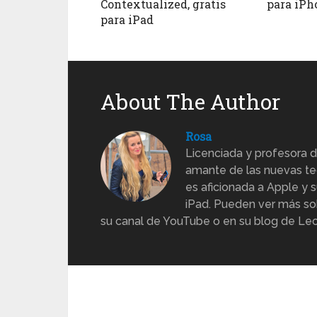
Contextualized, gratis
para iPh
para iPad
About The Author
Rosa
Licenciada y profesora d
amante de las nuevas te
es aficionada a Apple y s
iPad. Pueden ver más sob
su canal de YouTube o en su blog de Lec