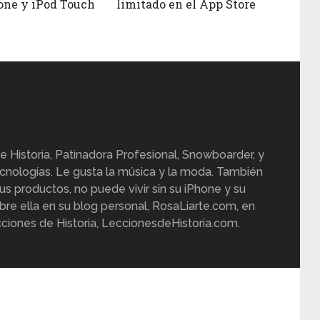
one y iPod Touch
limitado en el App Store
e Historia, Patinadora Profesional, Snowboarder, y
cnologías. Le gusta la música y la moda. También
us productos, no puede vivir sin su iPhone y su
re ella en su blog personal, RosaLiarte.com, en
ciones de Historia, LeccionesdeHistoria.com.