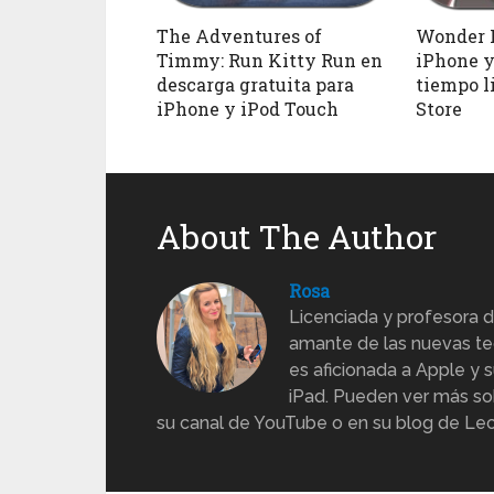
The Adventures of
Wonder P
Timmy: Run Kitty Run en
iPhone y
descarga gratuita para
tiempo l
iPhone y iPod Touch
Store
About The Author
Rosa
Licenciada y profesora d
amante de las nuevas te
es aficionada a Apple y s
iPad. Pueden ver más sob
su canal de YouTube o en su blog de Lec