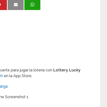
erte para jugar la lotería con
Lottery Lucky
ch
en la App Store.
arga