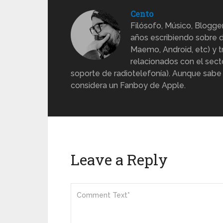
Cento
Filósofo, Músico, Blogge
años escribiendo sobre d
Maemo, Android, etc) y 
relacionados con el sect
soporte de radiotelefonía). Aunque sabe
considera un Fanboy de Apple.
Leave a Reply