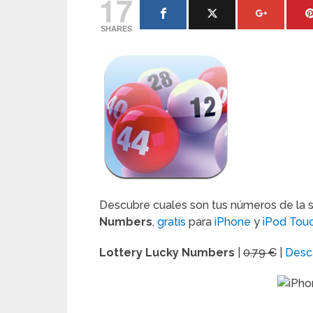
17
SHARES
Descubre cuales son tus números de la su
Numbers
,
gratis
para
iPhone
y
iPod Tou
Lottery Lucky Numbers
|
0.79 €
|
Desc