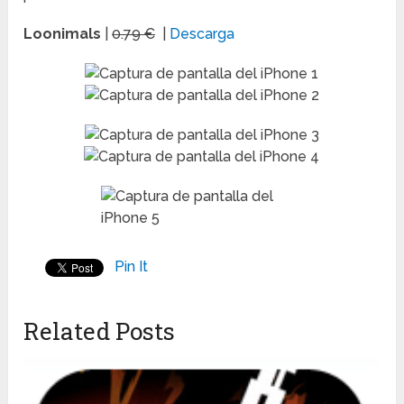
Loonimals
|
0.79 €
|
Descarga
Pin It
Related Posts