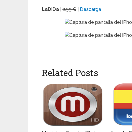
LaDiDa
|
2.39 €
|
Descarga
Related Posts