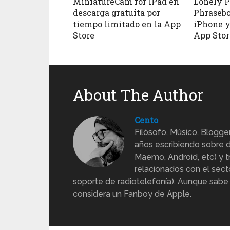
MiniatureCam for IPad en
Lonely P
descarga gratuita por
Phrasebo
tiempo limitado en la App
iPhone y
Store
App Stor
About The Author
Cento
Filósofo, Músico, Blogge
años escribiendo sobre d
Maemo, Android, etc) y 
relacionados con el sect
soporte de radiotelefonía). Aunque sabe
considera un Fanboy de Apple.