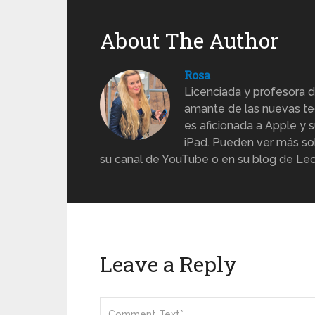
About The Author
Rosa
Licenciada y profesora d
amante de las nuevas te
es aficionada a Apple y s
iPad. Pueden ver más sob
su canal de YouTube o en su blog de Lec
Leave a Reply