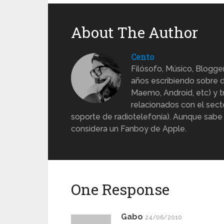
About The Author
Cento
Filósofo, Músico, Blogge
años escribiendo sobre d
Maemo, Android, etc) y 
relacionados con el sect
soporte de radiotelefonía). Aunque sabe
considera un Fanboy de Apple.
One Response
Gabo
24/06/2010