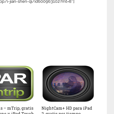
app/i-jian-shen-qi/id600963102?mt=8″]
s – mTrip, gratis
NightCam+ HD para iPad
one y iPod Touch
2, gratis por tiempo