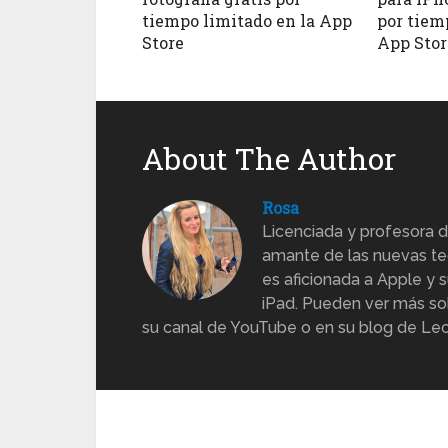
tiempo limitado en la App
por tiem
Store
App Stor
About The Author
Rosa
Licenciada y profesora d
amante de las nuevas te
es aficionada a Apple y s
iPad. Pueden ver más sob
su canal de YouTube o en su blog de Lec