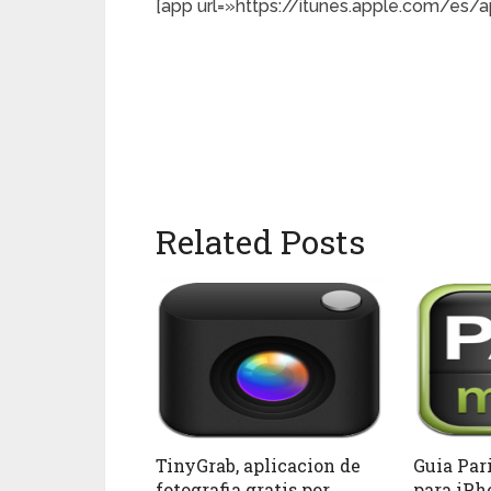
[app url=»https://itunes.apple.com/es/
Related Posts
TinyGrab, aplicacion de
Guia Pari
fotografia gratis por
para iPh