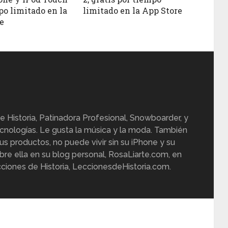
po limitado en la
limitado en la App Store
e
e Historia, Patinadora Profesional, Snowboarder, y
cnologías. Le gusta la música y la moda. También
us productos, no puede vivir sin su iPhone y su
re ella en su blog personal, RosaLiarte.com, en
ciones de Historia, LeccionesdeHistoria.com.