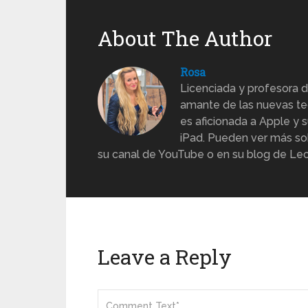
About The Author
Rosa
Licenciada y profesora d
amante de las nuevas te
es aficionada a Apple y s
iPad. Pueden ver más sob
su canal de YouTube o en su blog de Lec
Leave a Reply