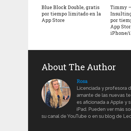
Blue Block Double, gratis
Timmy – 
por tiempo limitado en la
Insultin
App Store
por tiem
App Stor
iPhone/
About The Author
Rosa
Licenciada y profesora d
amante de las nuevas te
es aficionada a Apple y s
iPad. Pueden ver más sob
su canal de YouTube o en su blog de Lec