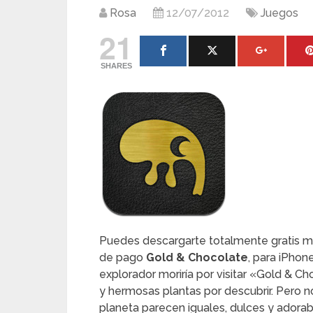
Rosa
12/07/2012
Juegos
21
SHARES
Puedes descargarte totalmente gratis mie
de pago
Gold & Chocolate
, para iPhon
explorador moriría por visitar «Gold & C
y hermosas plantas por descubrir. Pero no
planeta parecen iguales, dulces y adorab