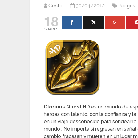
Cento
30/04/2012
Juegos
18
SHARES
Glorious Quest HD
es un mundo de espa
héroes con talento, con la confianza y la
en un viaje desconocido para sondear la f
mundo . No importa si regresan en señal d
cambio fracasan y mueren en un lugar muy