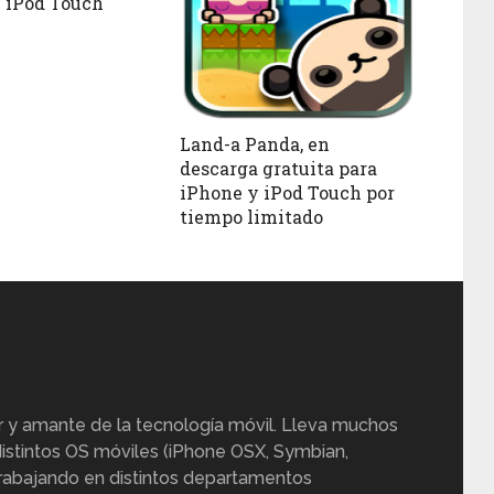
 iPod Touch
Land-a Panda, en
descarga gratuita para
iPhone y iPod Touch por
tiempo limitado
r y amante de la tecnología móvil. Lleva muchos
istintos OS móviles (iPhone OSX, Symbian,
trabajando en distintos departamentos