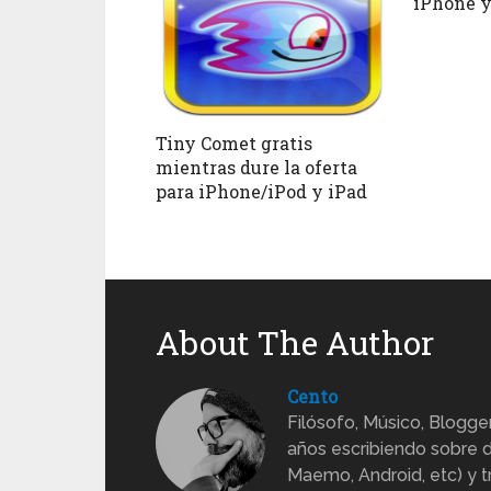
iPhone y
Tiny Comet gratis
mientras dure la oferta
para iPhone/iPod y iPad
About The Author
Cento
Filósofo, Músico, Blogge
años escribiendo sobre d
Maemo, Android, etc) y 