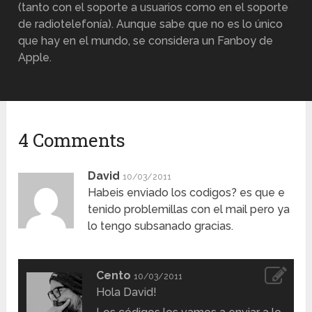
(tanto con el soporte a usuarios como en el soporte
de radiotelefonía). Aunque sabe que no es lo único
que hay en el mundo, se considera un Fanboy de
Apple.
4 Comments
David
10/03/2011
Habeis enviado los codigos? es que e
tenido problemillas con el mail pero ya
lo tengo subsanado gracias.
Cento
10/03/2011
Hola David!