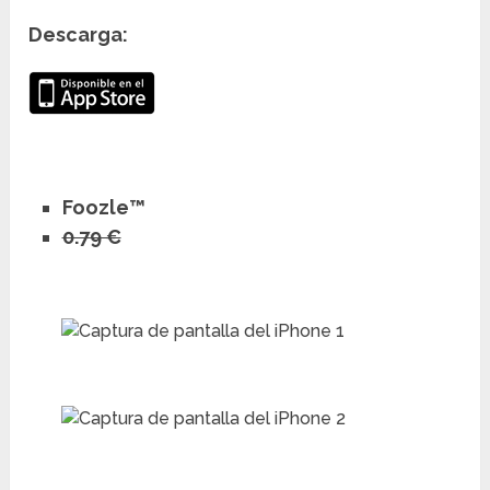
Descarga:
Foozle™
0.79 €