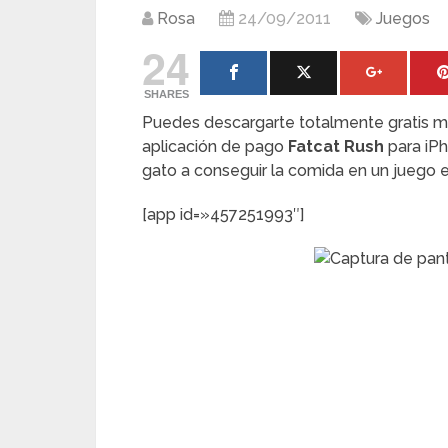
Rosa
24/09/2011
Juegos
24
SHARES
Puedes descargarte totalmente gratis mie
aplicación de pago
Fatcat Rush
para iPh
gato a conseguir la comida en un juego e
[app id=»457251993″]