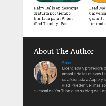
Hairy Balls en descarga
Lead Me 
gratuita por tiempo
universa
limitado para iPhone,
gratuita
iPod Touch y iPad
limitado
About The Author
Rosa
Licenciada y profesora d
amante de las nuevas te
es aficionada a Apple y s
iPad. Pueden ver más sob
su canal de YouTube o en su blog de Lec