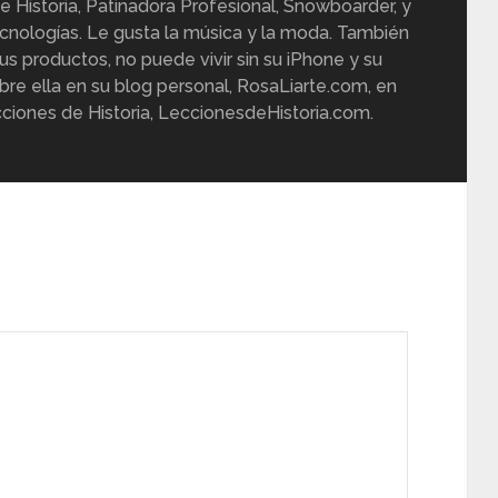
e Historia, Patinadora Profesional, Snowboarder, y
cnologías. Le gusta la música y la moda. También
us productos, no puede vivir sin su iPhone y su
re ella en su blog personal, RosaLiarte.com, en
ciones de Historia, LeccionesdeHistoria.com.