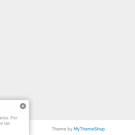
rios. Por
e las
Theme by
MyThemeShop