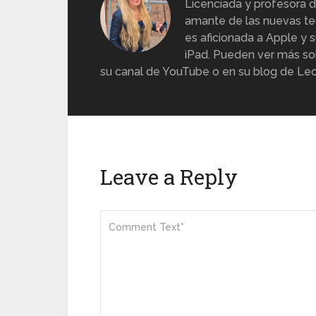
Licenciada y profesora d
amante de las nuevas te
es aficionada a Apple y s
iPad. Pueden ver más sob
su canal de YouTube o en su blog de Lec
Leave a Reply