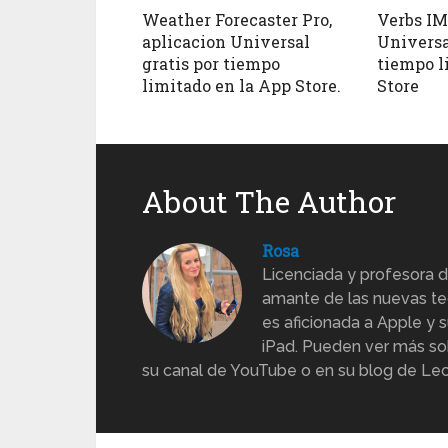
Weather Forecaster Pro,
Verbs IM
aplicacion Universal
Universa
gratis por tiempo
tiempo l
limitado en la App Store.
Store
About The Author
Rosa
Licenciada y profesora d
amante de las nuevas te
es aficionada a Apple y s
iPad. Pueden ver más sob
su canal de YouTube o en su blog de Lec