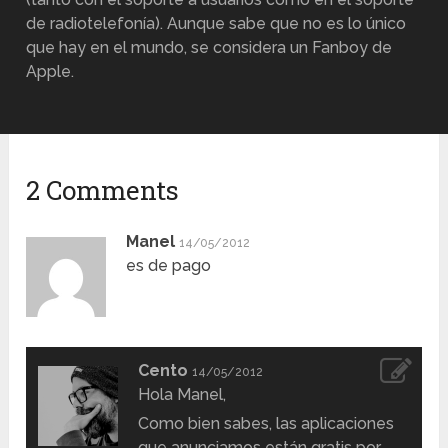
de radiotelefonía). Aunque sabe que no es lo único
que hay en el mundo, se considera un Fanboy de
Apple.
2 Comments
Manel
14/05/2012
es de pago
Cento
14/05/2012
Hola Manel,
Como bien sabes, las aplicaciones
que anunciamos están gratis por