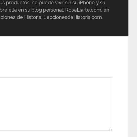
us productos, no puede vivir sin su iPhone y su
re ella en su blog personal, RosaLiarte.com, en
ciones de Historia, LeccionesdeHistoria.com.