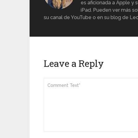
es aficionada a Apple y s
iPad. Pueden ver más sob
su canal de YouTube o en su blog de Lec
Leave a Reply