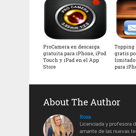
ProCamera en descarga
Topping 
gratuita para iPhone, iPod
gratis p
Touch y iPad en el App
limitado
Store
para iPh
About The Author
Rosa
Licenciada y profesora d
amante de las nuevas te