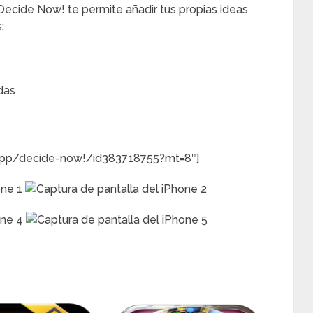
Decide Now! te permite añadir tus propias ideas
:
edas
/app/decide-now!/id383718755?mt=8″]